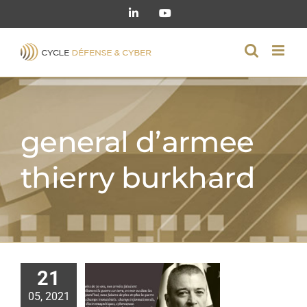
Passer
LinkedIn
YouTube
au
contenu
general d’armee
thierry burkhard
21
05, 2021