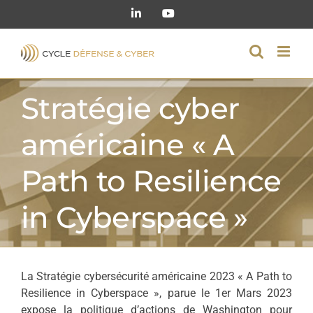
Passer
LinkedIn
YouTube
au
contenu
Stratégie cyber
américaine « A
Path to Resilience
in Cyberspace »
La Stratégie cybersécurité américaine 2023 « A Path to
Resilience in Cyberspace », parue le 1er Mars 2023
expose la politique d’actions de Washington pour