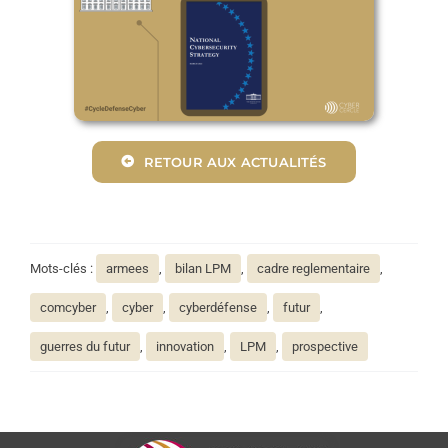
RETOUR AUX ACTUALITÉS
Mots-clés :
armees
,
bilan LPM
,
cadre reglementaire
,
comcyber
,
cyber
,
cyberdéfense
,
futur
,
guerres du futur
,
innovation
,
LPM
,
prospective